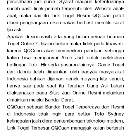
perusahaan judi dunia. Syarat maupun ketentuannya
sudah pasti tidak pernah terpenuhi oleh Website abal-
abal, maka dari itu Link Togel Resmi QQCuan patut
diberi penghargaan dikarenakan berhasil memiliki surat
Ijin asli.
Apakah di sini masih ada yang belum pernah bermain
Togel Online ? Jikalau belum maka tidak perlu khawatir
karena QQCuan akan memberikan panduan sehingga
kalian bisa mempunyai Akun Judi untuk melakukan
bettingan Toto Hk serta pasaran lainnya. Game Togel
dari dahulu telah dimainkan oleh banyak masyarakat
Indonesia bahkan dijaman nenek moyang kita sendiri,
hanya saja pada saat itu Taruhan Uang Asli bukan
dilaksanakan pada Situs Judi Online Resmi melainkan
dimainkan melalui Bandar Darat.
QQCuan sebagai Bandar Togel Terpercaya dan Resmi
di Indonesia tidak ingin para bettor Toto Sydney
ketinggalan jauh diera perkembangan teknologi modern,
Link Togel Terbesar QQCuan mengajak kalian bertaruh